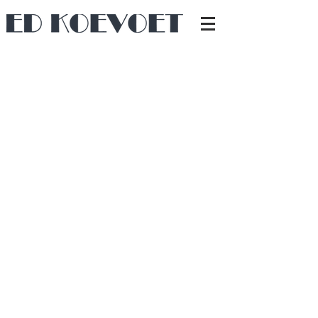
Voor mijn buurman (
https://stefigstaal.nl/
)
heb ik het houtwerk verzorgd in het
werkplaatscollectief.
Het betrof betonplex kasten in verstek,
aangevuld met een flink aantal losse
planken.