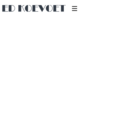
Een volledige transformatie uitgevoerd
volgens de tekeningen van de klant,
met veel notenhout, wit
meubelspuitwerk en een hoogglans
gietvloer.
Een opvallende witte garderobekast
met notenhouten schuifdeur en deels
oranje interieur, waarin ook de radiator
elegant is geïntegreerd. De verhoging
van de kast zorgt dat je op zithoogte
uitzicht hebt over het IJ.
De kast in de woonkamer is ontworpen
met één diepe en twee ondiepe