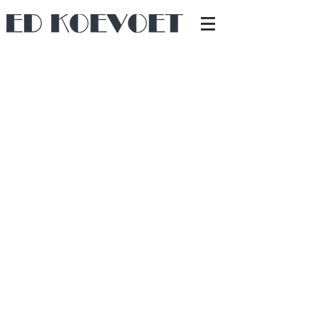
De eiken inloopkast is geheel naar eigen ontwerp volgens
de wensen dan de klanten natuurlijk
flinke lades en vier garderobeliften maken dat de inloopkast
een enorm en praktisch volume heeft gekregen
Terug