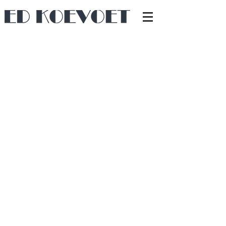
De bestaande eiken vloer, gemaakt
van oude treinwagonplanken, had
veel oneffenheden en een versleten
afwerklaag. De volledige vloer is
gedemonteerd, waarna de planken ter
plekke zijn geschuurd met een mobiele
schaafbank.
Vervolgens is de vloer opnieuw
gelegd, met behoud van zijn
karakteristieke uitstraling. Stalen veren
langs de randen zorgen voor werking
van het hout zonder dat de vloer
kromtrekt. Afgewerkt met een
whitewash-olie van Duller & Co.